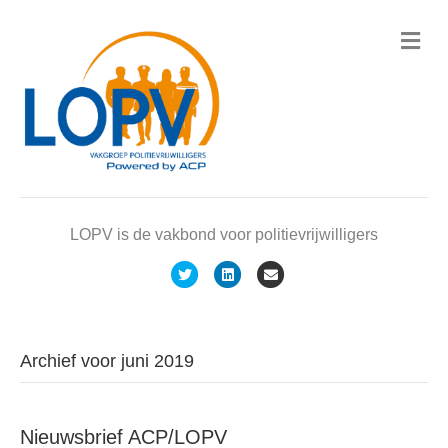
M
e
n
u
LOPV is de vakbond voor politievrijwilligers
T
L
E
w
i
m
i
n
a
t
k
i
Archief voor juni 2019
t
e
l
e
d
Nieuwsbrief ACP/LOPV
r
i