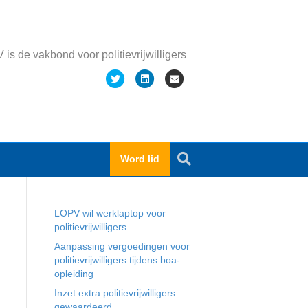
is de vakbond voor politievrijwilligers
T
L
E
w
i
m
i
n
a
t
k
i
t
e
l
Word lid
e
d
Recente berichten
r
i
n
LOPV wil werklaptop voor
politievrijwilligers
Aanpassing vergoedingen voor
politievrijwilligers tijdens boa-
opleiding
Inzet extra politievrijwilligers
gewaardeerd