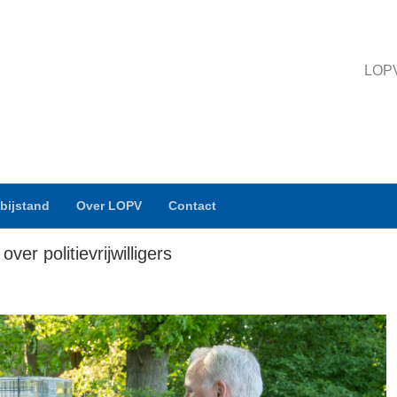
LOPV 
bijstand
Over LOPV
Contact
er politievrijwilligers