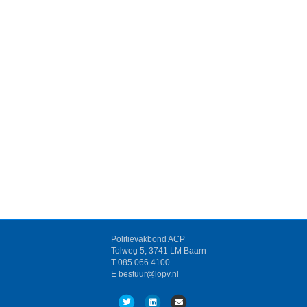
Politievakbond ACP
Tolweg 5, 3741 LM Baarn
T 085 066 4100
E bestuur@lopv.nl
T
L
E