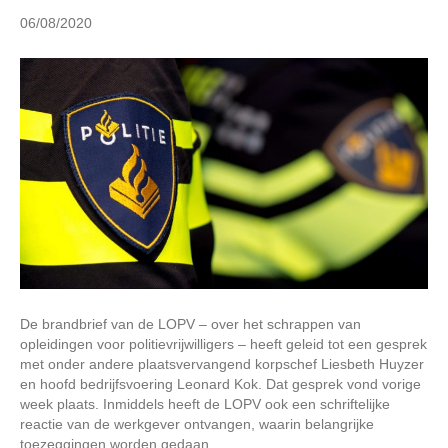
n
06/08/2020
De brandbrief van de LOPV – over het schrappen van
opleidingen voor politievrijwilligers – heeft geleid tot een gesprek
met onder andere plaatsvervangend korpschef Liesbeth Huyzer
en hoofd bedrijfsvoering Leonard Kok. Dat gesprek vond vorige
week plaats. Inmiddels heeft de LOPV ook een schriftelijke
reactie van de werkgever ontvangen, waarin belangrijke
toezeggingen worden gedaan.