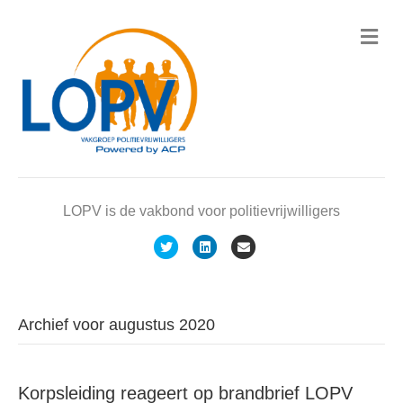
M
e
n
u
LOPV is de vakbond voor politievrijwilligers
T
L
E
w
i
m
i
n
a
t
k
i
Archief voor augustus 2020
t
e
l
e
d
Korpsleiding reageert op brandbrief LOPV
r
i