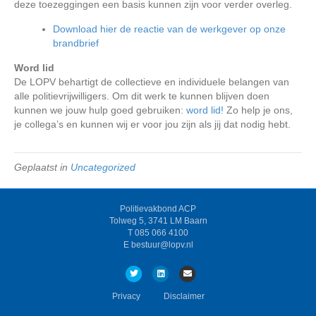
deze toezeggingen een basis kunnen zijn voor verder overleg.
Download hier de reactie van de werkgever op onze
brandbrief
Word lid
De LOPV behartigt de collectieve en individuele belangen van
alle politievrijwilligers. Om dit werk te kunnen blijven doen
kunnen we jouw hulp goed gebruiken:
word lid!
Zo help je ons,
je collega’s en kunnen wij er voor jou zijn als jij dat nodig hebt.
Geplaatst in
Uncategorized
Politievakbond ACP
Tolweg 5, 3741 LM Baarn
T 085 066 4100
E bestuur@lopv.nl
T
L
E
w
i
m
Privacy
Disclaimer
i
n
a