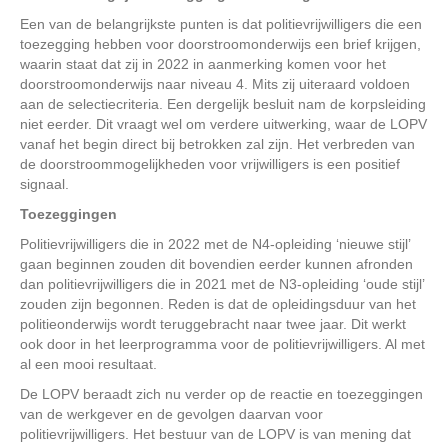
Een van de belangrijkste punten is dat politievrijwilligers die een
toezegging hebben voor doorstroomonderwijs een brief krijgen,
waarin staat dat zij in 2022 in aanmerking komen voor het
doorstroomonderwijs naar niveau 4. Mits zij uiteraard voldoen
aan de selectiecriteria. Een dergelijk besluit nam de korpsleiding
niet eerder. Dit vraagt wel om verdere uitwerking, waar de LOPV
vanaf het begin direct bij betrokken zal zijn. Het verbreden van
de doorstroommogelijkheden voor vrijwilligers is een positief
signaal.
Toezeggingen
Politievrijwilligers die in 2022 met de N4-opleiding ‘nieuwe stijl’
gaan beginnen zouden dit bovendien eerder kunnen afronden
dan politievrijwilligers die in 2021 met de N3-opleiding ‘oude stijl’
zouden zijn begonnen. Reden is dat de opleidingsduur van het
politieonderwijs wordt teruggebracht naar twee jaar. Dit werkt
ook door in het leerprogramma voor de politievrijwilligers. Al met
al een mooi resultaat.
De LOPV beraadt zich nu verder op de reactie en toezeggingen
van de werkgever en de gevolgen daarvan voor
politievrijwilligers. Het bestuur van de LOPV is van mening dat