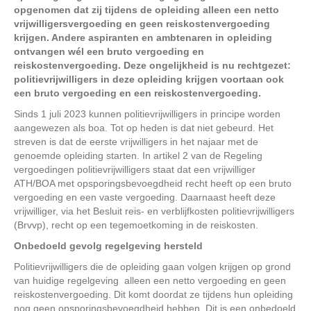
opgenomen dat zij tijdens de opleiding alleen een netto
vrijwilligersvergoeding en geen reiskostenvergoeding
krijgen. Andere aspiranten en ambtenaren in opleiding
ontvangen wél een bruto vergoeding en
reiskostenvergoeding. Deze ongelijkheid is nu rechtgezet:
politievrijwilligers in deze opleiding krijgen voortaan ook
een bruto vergoeding en een reiskostenvergoeding.
Sinds 1 juli 2023 kunnen politievrijwilligers in principe worden
aangewezen als boa. Tot op heden is dat niet gebeurd. Het
streven is dat de eerste vrijwilligers in het najaar met de
genoemde opleiding starten. In artikel 2 van de Regeling
vergoedingen politievrijwilligers staat dat een vrijwilliger
ATH/BOA met opsporingsbevoegdheid recht heeft op een bruto
vergoeding en een vaste vergoeding. Daarnaast heeft deze
vrijwilliger, via het Besluit reis- en verblijfkosten politievrijwilligers
(Brvvp), recht op een tegemoetkoming in de reiskosten.
Onbedoeld gevolg regelgeving hersteld
Politievrijwilligers die de opleiding gaan volgen krijgen op grond
van huidige regelgeving alleen een netto vergoeding en geen
reiskostenvergoeding. Dit komt doordat ze tijdens hun opleiding
nog geen opsporingsbevoegdheid hebben. Dit is een onbedoeld