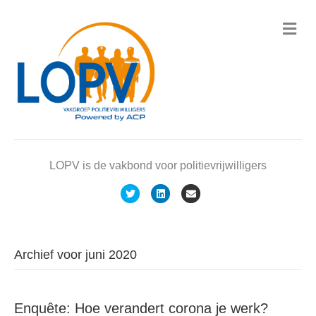
M
e
n
u
LOPV is de vakbond voor politievrijwilligers
T
L
E
w
i
m
i
n
a
t
k
i
Archief voor juni 2020
t
e
l
e
d
Enquête: Hoe verandert corona je werk?
r
i