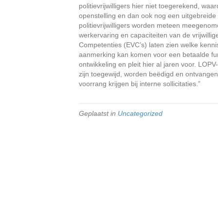
politievrijwilligers hier niet toegerekend, waa
openstelling en dan ook nog een uitgebreide 
politievrijwilligers worden meteen meegenome
werkervaring en capaciteiten van de vrijwilli
Competenties (EVC’s) laten zien welke kennis,
aanmerking kan komen voor een betaalde func
ontwikkeling en pleit hier al jaren voor. LOPV-
zijn toegewijd, worden beëdigd en ontvangen e
voorrang krijgen bij interne sollicitaties.”
Geplaatst in
Uncategorized