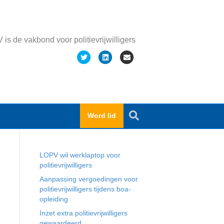
is de vakbond voor politievrijwilligers
T
L
E
w
i
m
i
n
a
t
k
i
t
e
l
Word lid
e
d
Recente berichten
r
i
n
LOPV wil werklaptop voor
politievrijwilligers
Aanpassing vergoedingen voor
politievrijwilligers tijdens boa-
opleiding
Inzet extra politievrijwilligers
gewaardeerd