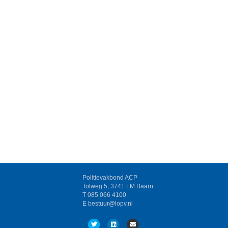
Politievakbond ACP
Tolweg 5, 3741 LM Baarn
T 085 066 4100
E bestuur@lopv.nl
T
L
E