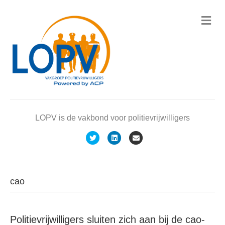
M
e
n
u
LOPV is de vakbond voor politievrijwilligers
T
L
E
w
i
m
i
n
a
t
k
i
cao
t
e
l
e
d
Politievrijwilligers sluiten zich aan bij de cao-
r
i