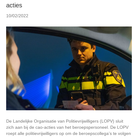
acties
n
10/02/2022
De Landelijke Organisatie van Politievrijwilligers (LOPV) sluit
zich aan bij de cao-acties van het beroepspersoneel. De LOPV
roept alle politievrijwilligers op om de beroepscollega’s te volgen