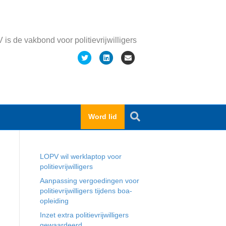
is de vakbond voor politievrijwilligers
T
L
E
w
i
m
i
n
a
t
k
i
t
e
l
Word lid
e
d
Recente berichten
r
i
n
LOPV wil werklaptop voor
politievrijwilligers
Aanpassing vergoedingen voor
politievrijwilligers tijdens boa-
opleiding
Inzet extra politievrijwilligers
gewaardeerd