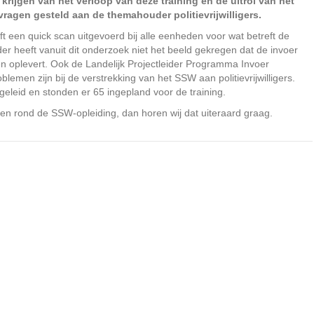
krijgen van het verloop van deze training en de uitrol van het
 vragen gesteld aan de themahouder politievrijwilligers.
eeft een quick scan uitgevoerd bij alle eenheden voor wat betreft de
er heeft vanuit dit onderzoek niet het beeld gekregen dat de invoer
men oplevert. Ook de Landelijk Projectleider Programma Invoer
emen zijn bij de verstrekking van het SSW aan politievrijwilligers.
opgeleid en stonden er 65 ingepland voor de training.
en rond de SSW-opleiding, dan horen wij dat uiteraard graag.