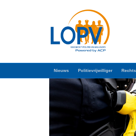
Nieuws
Politievrijwilliger
Rechts