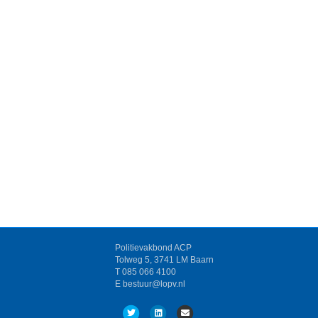
Politievakbond ACP
Tolweg 5, 3741 LM Baarn
T 085 066 4100
E bestuur@lopv.nl
T
L
E