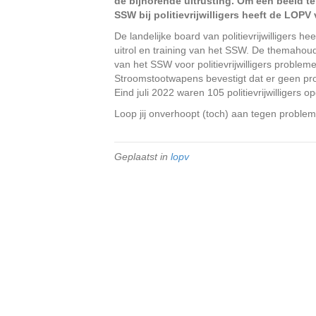
de bijhorende uitrusting. Om een beeld te 
SSW bij politievrijwilligers heeft de LOPV
De landelijke board van politievrijwilligers h
uitrol en training van het SSW. De themahoud
van het SSW voor politievrijwilligers proble
Stroomstootwapens bevestigt dat er geen probl
Eind juli 2022 waren 105 politievrijwilligers 
Loop jij onverhoopt (toch) aan tegen problem
Geplaatst in
lopv