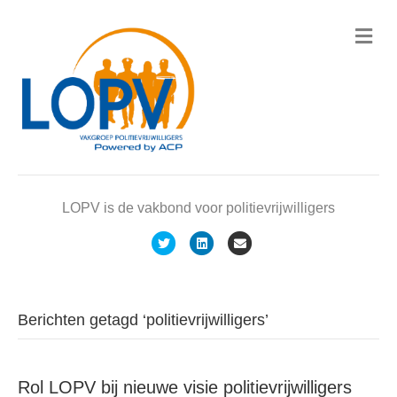
M
e
n
u
LOPV is de vakbond voor politievrijwilligers
T
L
E
w
i
m
i
n
a
t
k
i
Berichten getagd ‘politievrijwilligers’
t
e
l
e
d
Rol LOPV bij nieuwe visie politievrijwilligers
r
i