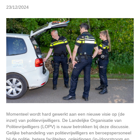
n
23/12/2024
Momenteel wordt hard gewerkt aan een nieuwe visie op (de
inzet) van politievrijwilligers. De Landelijke Organisatie van
Politievrijwilligers (LOPV) is nauw betrokken bij deze discussie.
Gelijke behandeling van politievrijwilligers en beroepspersoneel
bij de politie, betere faciliteiten, opleidingen (in-/doorstroom en