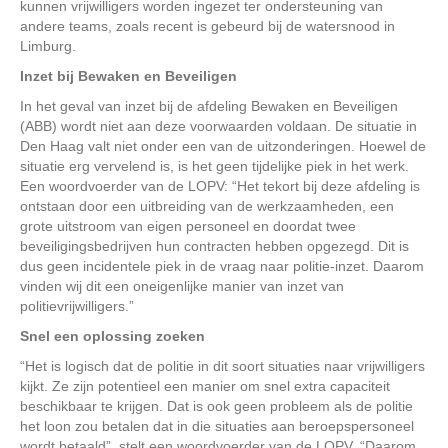
kunnen vrijwilligers worden ingezet ter ondersteuning van
andere teams, zoals recent is gebeurd bij de watersnood in
Limburg.
Inzet bij Bewaken en Beveiligen
In het geval van inzet bij de afdeling Bewaken en Beveiligen
(ABB) wordt niet aan deze voorwaarden voldaan. De situatie in
Den Haag valt niet onder een van de uitzonderingen. Hoewel de
situatie erg vervelend is, is het geen tijdelijke piek in het werk.
Een woordvoerder van de LOPV: “Het tekort bij deze afdeling is
ontstaan door een uitbreiding van de werkzaamheden, een
grote uitstroom van eigen personeel en doordat twee
beveiligingsbedrijven hun contracten hebben opgezegd. Dit is
dus geen incidentele piek in de vraag naar politie-inzet. Daarom
vinden wij dit een oneigenlijke manier van inzet van
politievrijwilligers.”
Snel een oplossing zoeken
“Het is logisch dat de politie in dit soort situaties naar vrijwilligers
kijkt. Ze zijn potentieel een manier om snel extra capaciteit
beschikbaar te krijgen. Dat is ook geen probleem als de politie
het loon zou betalen dat in die situaties aan beroepspersoneel
wordt betaald”, stelt een woordvoerder van de LOPV. “Daarom