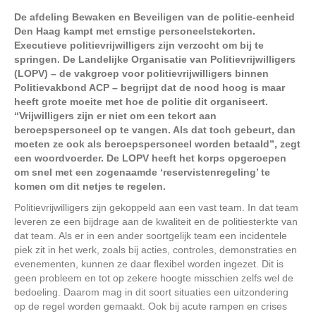
De afdeling Bewaken en Beveiligen van de politie-eenheid
Den Haag kampt met ernstige personeelstekorten.
Executieve politievrijwilligers zijn verzocht om bij te
springen. De Landelijke Organisatie van Politievrijwilligers
(LOPV) – de vakgroep voor politievrijwilligers binnen
Politievakbond ACP – begrijpt dat de nood hoog is maar
heeft grote moeite met hoe de politie dit organiseert.
“Vrijwilligers zijn er niet om een tekort aan
beroepspersoneel op te vangen. Als dat toch gebeurt, dan
moeten ze ook als beroepspersoneel worden betaald”, zegt
een woordvoerder. De LOPV heeft het korps opgeroepen
om snel met een zogenaamde ‘reservistenregeling’ te
komen om dit netjes te regelen.
Politievrijwilligers zijn gekoppeld aan een vast team. In dat team
leveren ze een bijdrage aan de kwaliteit en de politiesterkte van
dat team. Als er in een ander soortgelijk team een incidentele
piek zit in het werk, zoals bij acties, controles, demonstraties en
evenementen, kunnen ze daar flexibel worden ingezet. Dit is
geen probleem en tot op zekere hoogte misschien zelfs wel de
bedoeling. Daarom mag in dit soort situaties een uitzondering
op de regel worden gemaakt. Ook bij acute rampen en crises