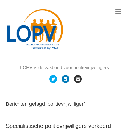
M
e
n
u
LOPV is de vakbond voor politievrijwilligers
T
L
E
w
i
m
i
n
a
t
k
i
Berichten getagd ‘politievrijwilliger’
t
e
l
e
d
Specialistische politievrijwilligers verkeerd
r
i