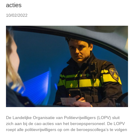
acties
n
10/02/2022
De Landelijke Organisatie van Politievrijwilligers (LOPV) sluit
zich aan bij de cao-acties van het beroepspersoneel. De LOPV
roept alle politievrijwilligers op om de beroepscollega’s te volgen