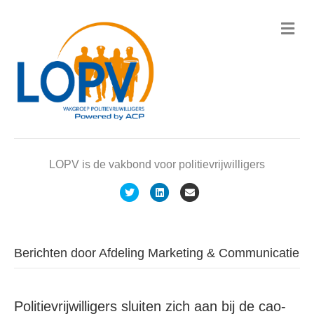
M
e
n
u
LOPV is de vakbond voor politievrijwilligers
T
L
E
w
i
m
i
n
a
t
k
i
Berichten door Afdeling Marketing & Communicatie
t
e
l
e
d
Politievrijwilligers sluiten zich aan bij de cao-
r
i